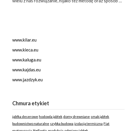
wielu z nas rozwiązanie, nijako też metodę oraz sposób …
www.kilar.eu
www.kieca.eu
www.kaluga.eu
www.kajdas.eu
www.jazdzyk.eu
Chmura etykiet
jabłka deserowe
hodowla jabłek
domy drewniane
smak jabłek
budownictwo naturalne
szybka budowa
izolacja termiczna
Fiat
motoryzacja
Stellantis
produkcja
odmiany jabłek